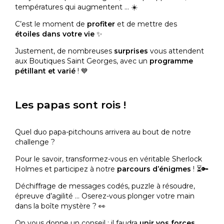
températures qui augmentent … ☀️
C’est le moment de
profiter
et de mettre des
étoiles dans votre vie
✨
Justement, de nombreuses
surprises
vous attendent
aux Boutiques Saint Georges, avec un
programme
pétillant et varié
! 💙
Les papas sont rois !
Quel duo papa-pitchouns arrivera au bout de notre
challenge ?
Pour le savoir, transformez-vous en véritable Sherlock
Holmes et participez à notre
parcours d’énigmes
! ⏳🔑
Déchiffrage de messages codés, puzzle à résoudre,
épreuve d’agilité … Oserez-vous plonger votre main
dans la boîte mystère ? 👀
On vous donne un conseil : il faudra
unir vos forces