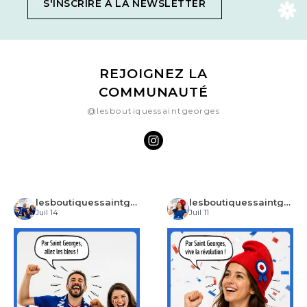
S'INSCRIRE À LA NEWSLETTER
REJOIGNEZ LA
COMMUNAUTÉ
@lesboutiquessaintgeorges
lesboutiquessaintgeorges
lesboutiquessaintgeorges
Juil 14
Juil 11