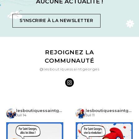
AUCUNE ACTUALITÉ !
S'INSCRIRE À LA NEWSLETTER
REJOIGNEZ LA
COMMUNAUTÉ
@lesboutiquessaintgeorges
lesboutiquessaintgeorges
lesboutiquessaintgeorges
Juil 14
Juil 11