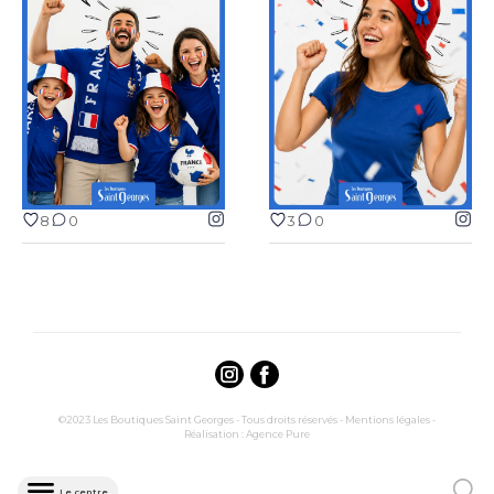
8
0
3
0
8
0
3
0
©2023 Les Boutiques Saint Georges - Tous droits réservés -
Mentions légales
-
Réalisation :
Agence Pure
Le centre