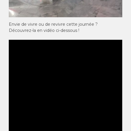
Envie de vivre ou de revivre cette journée ?
Découvrez-la en vidéo ci-dessous !