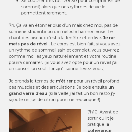
Se coucher très tôt (20h30 pour compter 8h de
sommeil) alors que nos rythmes de vie le
permettent rarement.
7h. Ça va en étonner plus d’un mais chez moi, pas de
sonnerie stridente ou de mélodie harmonieuse. Le
chant des oiseaux c’est à la fenêtre et en live.
Je ne
mets pas de réveil.
Le corps est bien fait, si vous avez
un rythme de sommeil sain et complet, vous ouvrirez
comme moi les yeux naturellement et votre routine
pourra démarrer. (Si vous avez opté pour un réveil j’ai
un conseil, un seul : lorsqu’il sonne, levez-vous.)
Je prends le temps de
m’étirer
pour un réveil profond
des muscles et des articulations. Je bois ensuite
un
grand verre d’eau
(si la veille j’ai fait un bon resto j’y
rajoute un jus de citron pour me requinquer!)
7h10. Avant de
sortir du lit je
pratique
la
cohérence