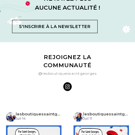
AUCUNE ACTUALITÉ !
S'INSCRIRE À LA NEWSLETTER
REJOIGNEZ LA
COMMUNAUTÉ
@lesboutiquessaintgeorges
lesboutiquessaintgeorges
lesboutiquessaintgeorges
Juil 14
Juil 11