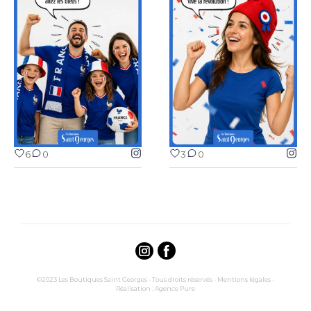
6
0
3
0
6
0
3
0
©2023 Les Boutiques Saint Georges - Tous droits réservés -
Mentions légales
-
Réalisation :
Agence Pure